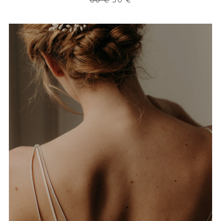
prix
prix
initial
actuel
était :
est :
60 €.
30 €.