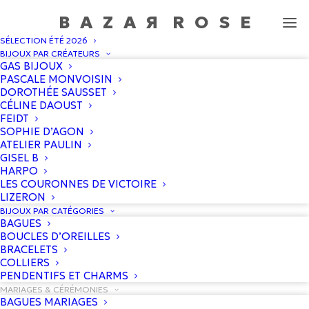
BAZA
R
ROS
E
SÉLECTION ÉTÉ 2026
Couronnes mariages
BIJOUX PAR CRÉATEURS
GAS BIJOUX
Accueil
/
Boutique
/
Couronnes mariages
PASCALE MONVOISIN
DOROTHÉE SAUSSET
CÉLINE DAOUST
FEIDT
SOPHIE D’AGON
ATELIER PAULIN
GISEL B
HARPO
LES COURONNES DE VICTOIRE
LIZERON
BIJOUX PAR CATÉGORIES
BAGUES
BOUCLES D’OREILLES
BRACELETS
COLLIERS
PENDENTIFS ET CHARMS
MARIAGES & CÉRÉMONIES
BAGUES MARIAGES