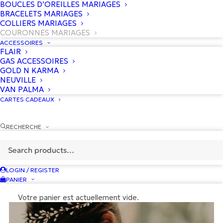
BOUCLES D’OREILLES MARIAGES
BRACELETS MARIAGES
COLLIERS MARIAGES
COURONNES MARIAGES
ACCESSOIRES
FLAIR
GAS ACCESSOIRES
GOLD N KARMA
NEUVILLE
VAN PALMA
CARTES CADEAUX
Couronne Calypso
LES COURONNES DE VICTOIRE
RECHERCHE
Le
Le
140
€
70
€
prix
prix
initial
actuel
était :
est :
140 €.
70 €.
LOGIN / REGISTER
PANIER
Votre panier est actuellement vide.