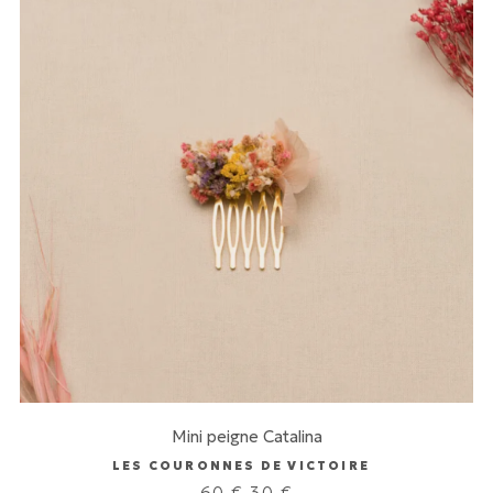
Mini peigne Catalina
LES COURONNES DE VICTOIRE
Le
Le
60
€
30
€