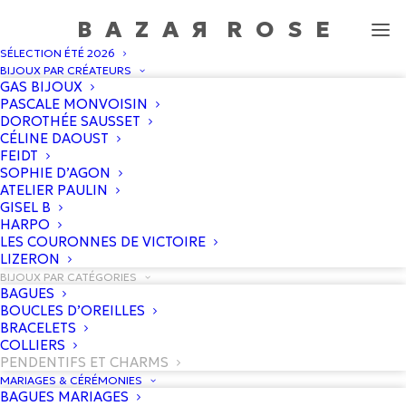
BAZA
R
ROS
E
SÉLECTION ÉTÉ 2026
Pendentifs et Charms
BIJOUX PAR CRÉATEURS
GAS BIJOUX
Accueil
/
Boutique
/
Pendentifs et Charms
PASCALE MONVOISIN
DOROTHÉE SAUSSET
CÉLINE DAOUST
FEIDT
SOPHIE D’AGON
ATELIER PAULIN
GISEL B
HARPO
LES COURONNES DE VICTOIRE
LIZERON
BIJOUX PAR CATÉGORIES
BAGUES
BOUCLES D’OREILLES
BRACELETS
COLLIERS
PENDENTIFS ET CHARMS
MARIAGES & CÉRÉMONIES
BAGUES MARIAGES