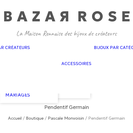
BAZA
R
ROS
E
GAS BIJOUX
PASCALE
MONVOISIN
DOROTHÉE
SAUSSET
BAGUES MARIAGES
CÉLINE DAOUST
AR CRÉATEURS
BIJOUX PAR CATÉ
BOUCLES
FEIDT
D’OREILLES
SOPHIE D’AGON
FLAIR
MARIAGES
ATELIER PAULIN
ACCESSOIRES
GAS ACCESSO
BRACELETS
GISEL B
GOLD N KAR
MARIAGES
HARPO
NEUVILLE
COLLIERS
LES COURONNES
VAN PALMA
MARIAGES
DE VICTOIRE
COURONNES
LIZERON
MARIAGES
Pendentif Germain
Accueil
/
Boutique
/
Pascale Monvoisin
/
Pendentif Germain