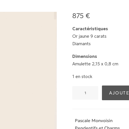
875
€
Caractéristiques
Or jaune 9 carats
Diamants
Dimensions
Amulette 2,15 x 0,8 cm
1 en stock
quantité
AJOUTE
de
Pendentif
Germain
Pascale Monvoisin
Pendentifs et Charms