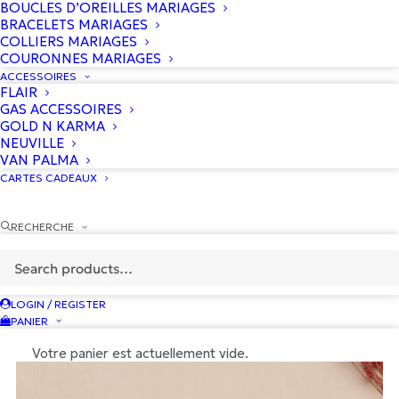
BOUCLES D’OREILLES MARIAGES
BRACELETS MARIAGES
COLLIERS MARIAGES
COURONNES MARIAGES
ACCESSOIRES
FLAIR
GAS ACCESSOIRES
GOLD N KARMA
NEUVILLE
VAN PALMA
CARTES CADEAUX
Couronne Calypso
LES COURONNES DE VICTOIRE
RECHERCHE
Le
Le
140
€
70
€
prix
prix
initial
actuel
était :
est :
140 €.
70 €.
LOGIN / REGISTER
PANIER
Votre panier est actuellement vide.