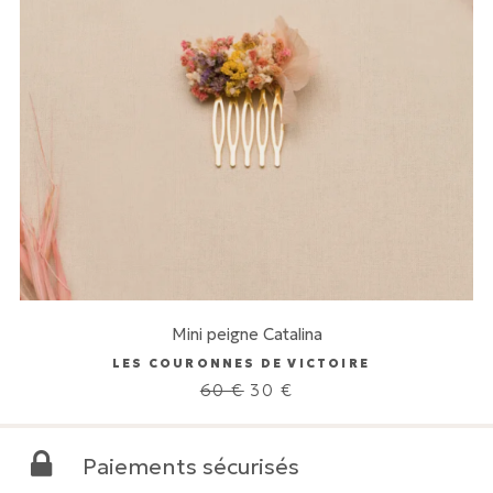
Mini peigne Catalina
LES COURONNES DE VICTOIRE
Le
Le
60
€
30
€
prix
prix
initial
actuel
était :
est :
Paiements sécurisés
60 €.
30 €.