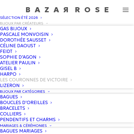
BAZA
R
ROS
E
SÉLECTION ÉTÉ 2026
Les Couronnes de Victoire
BIJOUX PAR CRÉATEURS
GAS BIJOUX
Accueil
/
Boutique
/
Les Couronnes de Victoire
PASCALE MONVOISIN
DOROTHÉE SAUSSET
CÉLINE DAOUST
FEIDT
SOPHIE D’AGON
ATELIER PAULIN
GISEL B
HARPO
LES COURONNES DE VICTOIRE
LIZERON
BIJOUX PAR CATÉGORIES
BAGUES
BOUCLES D’OREILLES
BRACELETS
COLLIERS
PENDENTIFS ET CHARMS
MARIAGES & CÉRÉMONIES
BAGUES MARIAGES