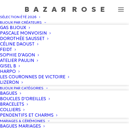
BAZA
R
ROS
E
SÉLECTION ÉTÉ 2026
Bracelet 9 Planètes
BIJOUX PAR CRÉATEURS
GAS BIJOUX
Accueil
/
Boutique
/
Dorothée Sausset
/
Bracelet 9 Planètes
PASCALE MONVOISIN
DOROTHÉE SAUSSET
CÉLINE DAOUST
FEIDT
SOPHIE D’AGON
ATELIER PAULIN
GISEL B
HARPO
LES COURONNES DE VICTOIRE
LIZERON
BIJOUX PAR CATÉGORIES
BAGUES
BOUCLES D’OREILLES
BRACELETS
COLLIERS
PENDENTIFS ET CHARMS
MARIAGES & CÉRÉMONIES
BAGUES MARIAGES