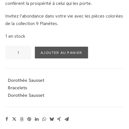
confèrent la prospérité à celui qui les porte.
Invitez l’abondance dans votre vie avec les pièces colorées
de la collection 9 Planètes.
1 en stock
quantité
AJOUTER AU PANIER
de
Bracelet
9
Planètes
Dorothée Sausset
Bracelets
Dorothée Sausset