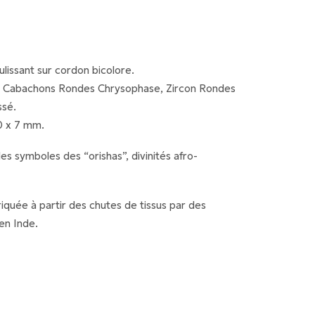
lissant sur cordon bicolore.
t Cabachons Rondes Chrysophase, Zircon Rondes
ssé.
10 x 7 mm.
es symboles des “orishas”, divinités afro-
iquée à partir des chutes de tissus par des
en Inde.