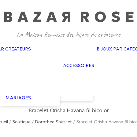
BAZA
R
ROS
E
GAS BIJOUX
PASCALE
MONVOISIN
DOROTHÉE
SAUSSET
BAGUES MARIAGES
CÉLINE DAOUST
AR CRÉATEURS
BIJOUX PAR CATÉ
BOUCLES
FEIDT
D’OREILLES
SOPHIE D’AGON
FLAIR
MARIAGES
ATELIER PAULIN
ACCESSOIRES
GAS ACCESSO
BRACELETS
GISEL B
GOLD N KAR
MARIAGES
HARPO
NEUVILLE
COLLIERS
LES COURONNES
VAN PALMA
MARIAGES
DE VICTOIRE
COURONNES
LIZERON
MARIAGES
Bracelet Orisha Havana fil bicolor
ueil
/
Boutique
/
Dorothée Sausset
/
Bracelet Orisha Havana fil bic