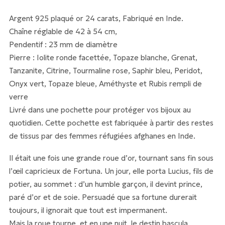
Argent 925 plaqué or 24 carats, Fabriqué en Inde.
Chaîne réglable de 42 à 54 cm,
Pendentif : 23 mm de diamètre
Pierre : Iolite ronde facettée, Topaze blanche, Grenat,
Tanzanite, Citrine, Tourmaline rose, Saphir bleu, Peridot,
Onyx vert, Topaze bleue, Améthyste et Rubis rempli de
verre
Livré dans une pochette pour protéger vos bijoux au
quotidien. Cette pochette est fabriquée à partir des restes
de tissus par des femmes réfugiées afghanes en Inde.
Il était une fois une grande roue d’or, tournant sans fin sous
l’œil capricieux de Fortuna. Un jour, elle porta Lucius, fils de
potier, au sommet : d’un humble garçon, il devint prince,
paré d’or et de soie. Persuadé que sa fortune durerait
toujours, il ignorait que tout est impermanent.
Mais la roue tourne, et en une nuit, le destin bascula.