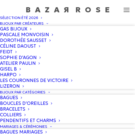
BAZA
R
ROS
E
SÉLECTION ÉTÉ 2026
Collier Fortune wheel
BIJOUX PAR CRÉATEURS
GAS BIJOUX
Accueil
/
Boutique
/
Dorothée Sausset
/
Collier Fortune wheel
PASCALE MONVOISIN
DOROTHÉE SAUSSET
CÉLINE DAOUST
FEIDT
SOPHIE D’AGON
ATELIER PAULIN
GISEL B
HARPO
LES COURONNES DE VICTOIRE
LIZERON
BIJOUX PAR CATÉGORIES
BAGUES
BOUCLES D’OREILLES
BRACELETS
COLLIERS
PENDENTIFS ET CHARMS
MARIAGES & CÉRÉMONIES
BAGUES MARIAGES