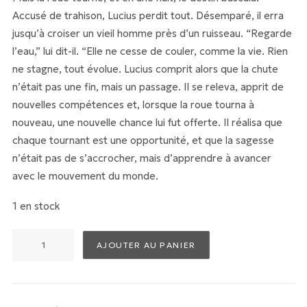
Accusé de trahison, Lucius perdit tout. Désemparé, il erra
jusqu’à croiser un vieil homme près d’un ruisseau. “Regarde
l’eau,” lui dit-il. “Elle ne cesse de couler, comme la vie. Rien
ne stagne, tout évolue. Lucius comprit alors que la chute
n’était pas une fin, mais un passage. Il se releva, apprit de
nouvelles compétences et, lorsque la roue tourna à
nouveau, une nouvelle chance lui fut offerte. Il réalisa que
chaque tournant est une opportunité, et que la sagesse
n’était pas de s’accrocher, mais d’apprendre à avancer
avec le mouvement du monde.
1 en stock
quantité
AJOUTER AU PANIER
de
Collier
Fortune