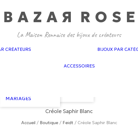
BAZA
R
ROS
E
GAS BIJOUX
PASCALE
MONVOISIN
DOROTHÉE
SAUSSET
BAGUES MARIAGES
CÉLINE DAOUST
AR CRÉATEURS
BIJOUX PAR CATÉ
BOUCLES
FEIDT
D’OREILLES
SOPHIE D’AGON
FLAIR
MARIAGES
ATELIER PAULIN
ACCESSOIRES
GAS ACCESSO
BRACELETS
GISEL B
GOLD N KAR
MARIAGES
HARPO
NEUVILLE
COLLIERS
LES COURONNES
VAN PALMA
MARIAGES
DE VICTOIRE
COURONNES
LIZERON
MARIAGES
Créole Saphir Blanc
Accueil
/
Boutique
/
Feidt
/
Créole Saphir Blanc