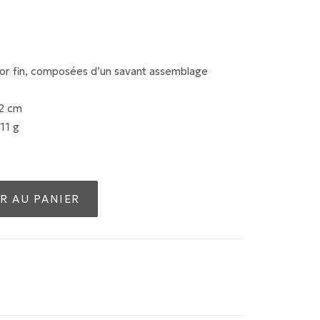
l’or fin, composées d’un savant assemblage
.
 2 cm
 11 g
R AU PANIER