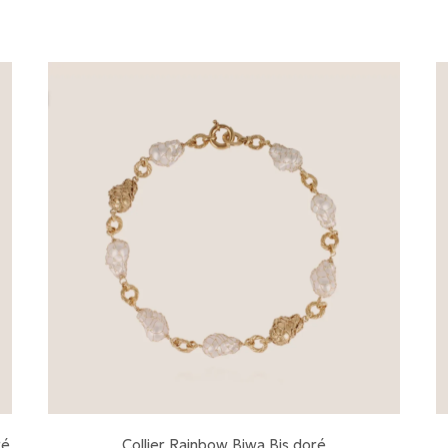
ré
Collier Rainbow Biwa Bis doré