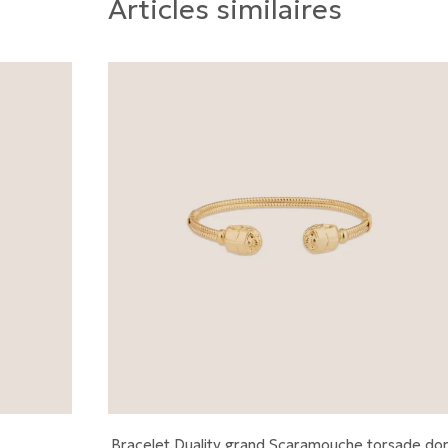
Articles similaires
Bracelet Duality grand Scaramouche torsade do