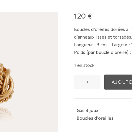
120
€
Boucles d’oreilles dorées à 
d’anneaux lisses et torsadés
Longueur : 3 cm – Largeur :
Poids (par boucle d’oreille) :
1 en stock
quantité
AJOUTE
de
Boucles
d'oreilles
Lilou
Gas Bijoux
dorées
Boucles d'oreilles