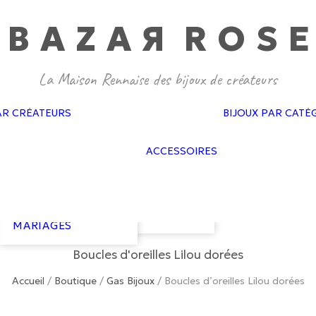
BAZA
R
ROS
E
GAS BIJOUX
PASCALE
MONVOISIN
DOROTHÉE
SAUSSET
BAGUES MARIAGES
CÉLINE DAOUST
AR CRÉATEURS
BIJOUX PAR CATÉ
BOUCLES
FEIDT
D’OREILLES
SOPHIE D’AGON
FLAIR
MARIAGES
ATELIER PAULIN
ACCESSOIRES
GAS ACCESSO
BRACELETS
GISEL B
GOLD N KAR
MARIAGES
HARPO
NEUVILLE
COLLIERS
LES COURONNES
VAN PALMA
MARIAGES
DE VICTOIRE
COURONNES
LIZERON
MARIAGES
Boucles d'oreilles Lilou dorées
Accueil
/
Boutique
/
Gas Bijoux
/
Boucles d’oreilles Lilou dorées