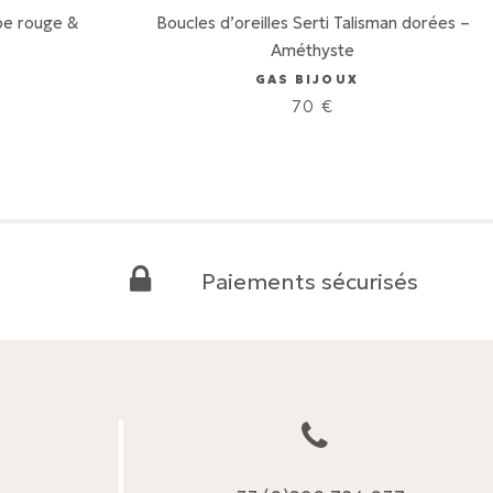
pe rouge &
Boucles d’oreilles Serti Talisman dorées –
Améthyste
GAS BIJOUX
70
€
Paiements sécurisés