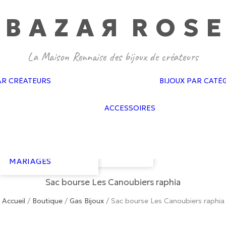
BAZA
R
ROS
E
GAS BIJOUX
PASCALE
MONVOISIN
DOROTHÉE
SAUSSET
BAGUES MARIAGES
CÉLINE DAOUST
AR CRÉATEURS
BIJOUX PAR CATÉ
BOUCLES
FEIDT
D’OREILLES
SOPHIE D’AGON
FLAIR
MARIAGES
ATELIER PAULIN
ACCESSOIRES
GAS ACCESSO
BRACELETS
GISEL B
GOLD N KAR
MARIAGES
HARPO
NEUVILLE
COLLIERS
LES COURONNES
VAN PALMA
MARIAGES
DE VICTOIRE
COURONNES
LIZERON
MARIAGES
Sac bourse Les Canoubiers raphia
Accueil
/
Boutique
/
Gas Bijoux
/
Sac bourse Les Canoubiers raphia