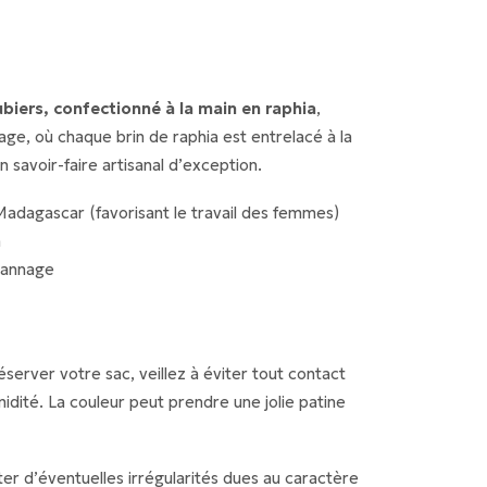
biers, confectionné à la main en raphia
,
age, où chaque brin de raphia est entrelacé à la
un savoir-faire artisanal d’exception.
 Madagascar (favorisant le travail des femmes)
a
 cannage
éserver votre sac, veillez à éviter tout contact
midité. La couleur peut prendre une jolie patine
ter d’éventuelles irrégularités dues au caractère