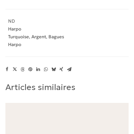
Bague
Turquoise
rectangle
ND
taille
Harpo
57
Turquoise
,
Argent
,
Bagues
Harpo
Articles similaires