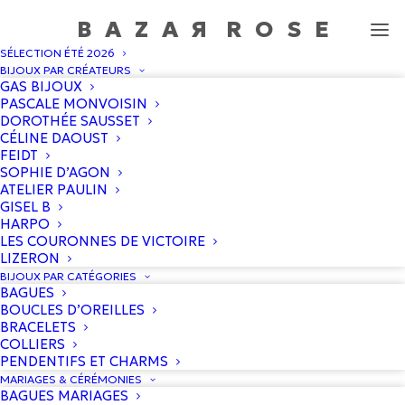
BAZA
R
ROS
E
SÉLECTION ÉTÉ 2026
Bague Turquoise rectangle taille 57
BIJOUX PAR CRÉATEURS
GAS BIJOUX
Accueil
/
Boutique
/
Harpo
/
Bague Turquoise rectangle taille
PASCALE MONVOISIN
57
DOROTHÉE SAUSSET
CÉLINE DAOUST
FEIDT
SOPHIE D’AGON
ATELIER PAULIN
GISEL B
HARPO
LES COURONNES DE VICTOIRE
LIZERON
BIJOUX PAR CATÉGORIES
BAGUES
BOUCLES D’OREILLES
BRACELETS
COLLIERS
PENDENTIFS ET CHARMS
MARIAGES & CÉRÉMONIES
BAGUES MARIAGES