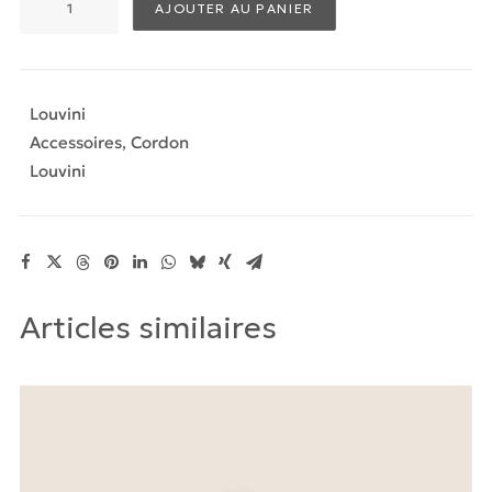
AJOUTER AU PANIER
de
Cordon
Tessa
Multicolore
Louvini
-
Accessoires
,
Cordon
Noir-
Louvini
Gris
Articles similaires