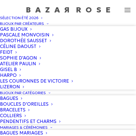
BAZA
R
ROS
E
SÉLECTION ÉTÉ 2026
Cordon Tessa Multicolore - Noir-Gris
BIJOUX PAR CRÉATEURS
GAS BIJOUX
Accueil
/
Boutique
/
Louvini
/
Cordon Tessa Multicolore –
PASCALE MONVOISIN
Noir-Gris
DOROTHÉE SAUSSET
CÉLINE DAOUST
FEIDT
SOPHIE D’AGON
PROMO !
ATELIER PAULIN
GISEL B
HARPO
LES COURONNES DE VICTOIRE
LIZERON
BIJOUX PAR CATÉGORIES
BAGUES
BOUCLES D’OREILLES
BRACELETS
COLLIERS
PENDENTIFS ET CHARMS
MARIAGES & CÉRÉMONIES
BAGUES MARIAGES