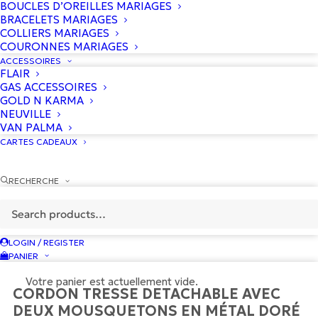
BOUCLES D’OREILLES MARIAGES
BRACELETS MARIAGES
COLLIERS MARIAGES
COURONNES MARIAGES
ACCESSOIRES
FLAIR
GAS ACCESSOIRES
GOLD N KARMA
NEUVILLE
VAN PALMA
CARTES CADEAUX
RECHERCHE
20
€
LOGIN / REGISTER
Le
10
€
Le
PANIER
prix
prix
Votre panier est actuellement vide.
CORDON TRESSÉ DÉTACHABLE AVEC
initial
actuel
DEUX MOUSQUETONS EN MÉTAL DORÉ
était :
est :