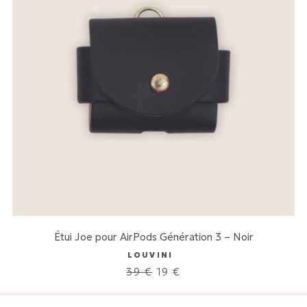
Étui Joe pour AirPods Génération 3 – Noir
LOUVINI
Le
Le
39
€
19
€
prix
prix
initial
actuel
était :
est :