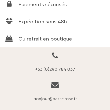
Paiements sécurisés
39 €.
19 €.
Expédition sous 48h
Ou retrait en boutique
+33 (0)290 784 037
bonjour@bazar-rose.fr