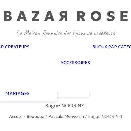
BAZA
R
ROS
E
GAS BIJOUX
PASCALE
MONVOISIN
DOROTHÉE
SAUSSET
BAGUES MARIAGES
CÉLINE DAOUST
AR CRÉATEURS
BIJOUX PAR CATÉ
BOUCLES
FEIDT
D’OREILLES
SOPHIE D’AGON
FLAIR
MARIAGES
ATELIER PAULIN
ACCESSOIRES
GAS ACCESSO
BRACELETS
GISEL B
GOLD N KAR
MARIAGES
HARPO
NEUVILLE
COLLIERS
LES COURONNES
VAN PALMA
MARIAGES
DE VICTOIRE
COURONNES
LIZERON
MARIAGES
Bague NOOR N°1
Accueil
/
Boutique
/
Pascale Monvoisin
/
Bague NOOR N°1