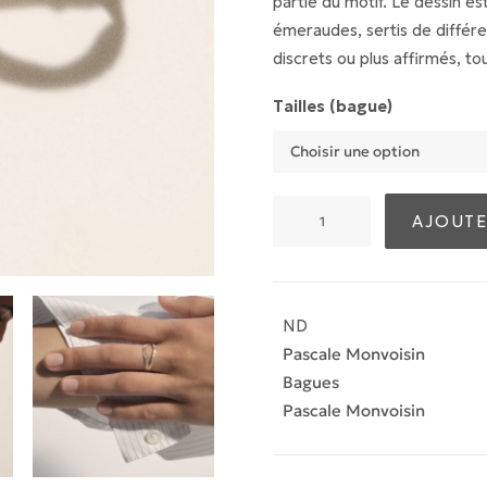
partie du motif. Le dessin 
émeraudes, sertis de différe
discrets ou plus affirmés, to
Tailles (bague)
quantité
AJOUTE
de
Bague
NOOR
N°1
ND
Pascale Monvoisin
Bagues
Pascale Monvoisin