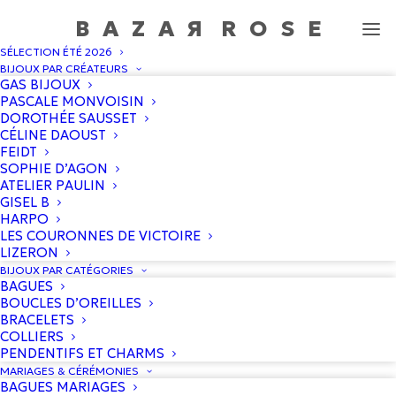
BAZA
R
ROS
E
SÉLECTION ÉTÉ 2026
Bracelet Orso Onyx Vert
BIJOUX PAR CRÉATEURS
GAS BIJOUX
Accueil
/
Boutique
/
Pascale Monvoisin
/
Bracelet Orso Onyx
PASCALE MONVOISIN
Vert
DOROTHÉE SAUSSET
CÉLINE DAOUST
FEIDT
SOPHIE D’AGON
ATELIER PAULIN
GISEL B
HARPO
LES COURONNES DE VICTOIRE
LIZERON
BIJOUX PAR CATÉGORIES
BAGUES
BOUCLES D’OREILLES
BRACELETS
COLLIERS
PENDENTIFS ET CHARMS
MARIAGES & CÉRÉMONIES
BAGUES MARIAGES