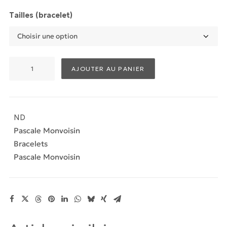
Tailles (bracelet)
quantité
AJOUTER AU PANIER
de
Bracelet
Orso
Onyx
ND
Vert
Pascale Monvoisin
Bracelets
Pascale Monvoisin