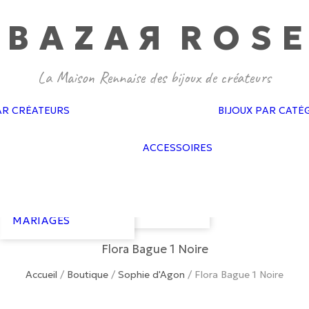
BAZA
R
ROS
E
GAS BIJOUX
PASCALE
MONVOISIN
DOROTHÉE
SAUSSET
BAGUES MARIAGES
CÉLINE DAOUST
AR CRÉATEURS
BIJOUX PAR CATÉ
BOUCLES
FEIDT
D’OREILLES
SOPHIE D’AGON
FLAIR
MARIAGES
ATELIER PAULIN
ACCESSOIRES
GAS ACCESSO
BRACELETS
GISEL B
GOLD N KAR
MARIAGES
HARPO
NEUVILLE
COLLIERS
LES COURONNES
VAN PALMA
MARIAGES
DE VICTOIRE
COURONNES
LIZERON
MARIAGES
Flora Bague 1 Noire
Accueil
/
Boutique
/
Sophie d'Agon
/
Flora Bague 1 Noire