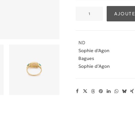
quantité
AJOUTE
de
Flora
Bague
1
ND
Noire
Sophie d'Agon
Bagues
Sophie d’Agon