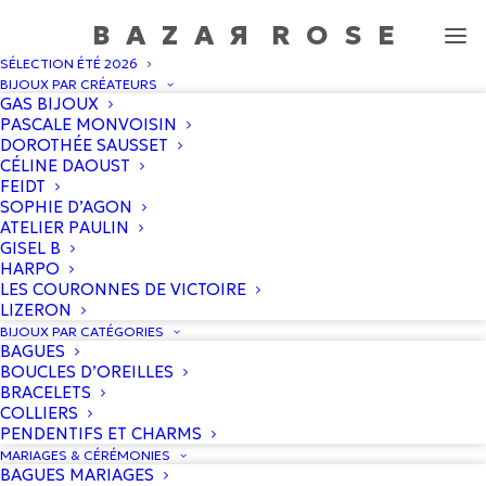
BAZA
R
ROS
E
SÉLECTION ÉTÉ 2026
Yellowstone Bague 1 Verte
BIJOUX PAR CRÉATEURS
GAS BIJOUX
Accueil
/
Boutique
/
Sophie d'Agon
/
Yellowstone Bague 1
PASCALE MONVOISIN
Verte
DOROTHÉE SAUSSET
CÉLINE DAOUST
FEIDT
SOPHIE D’AGON
ATELIER PAULIN
GISEL B
HARPO
LES COURONNES DE VICTOIRE
LIZERON
BIJOUX PAR CATÉGORIES
BAGUES
BOUCLES D’OREILLES
BRACELETS
COLLIERS
PENDENTIFS ET CHARMS
MARIAGES & CÉRÉMONIES
BAGUES MARIAGES