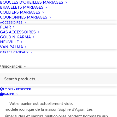
BOUCLES D’OREILLES MARIAGES
BRACELETS MARIAGES
COLLIERS MARIAGES
COURONNES MARIAGES
ACCESSOIRES
FLAIR
GAS ACCESSOIRES
GOLD N KARMA
NEUVILLE
VAN PALMA
CARTES CADEAUX
RECHERCHE
1095
€
LOGIN / REGISTER
PANIER
Explosive et radieuse, la bague Yellowstone Verte est le
Votre panier est actuellement vide.
modèle iconique de la maison Sophie d’Agon. Les
émeraudes et saphirs multicolores rendent hommage aux