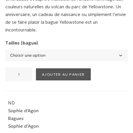
couleurs naturelles du volcan du parc de Yellowstone. Un
anniversaire, un cadeau de naissance ou simplement l’envie
de se faire plaisir la bague Yellowstone est un
incontournable.
Tailles (bague)
quantité
AJOUTER AU PANIER
de
Yellowstone
Bague
1
ND
Verte
Sophie d'Agon
Bagues
Sophie d’Agon