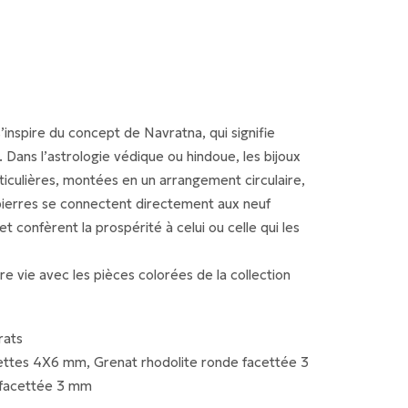
s’inspire du concept de Navratna, qui signifie
 Dans l’astrologie védique ou hindoue, les bijoux
iculières, montées en un arrangement circulaire,
 pierres se connectent directement aux neuf
t confèrent la prospérité à celui ou celle qui les
e vie avec les pièces colorées de la collection
rats
cettes 4X6 mm, Grenat rhodolite ronde facettée 3
 facettée 3 mm