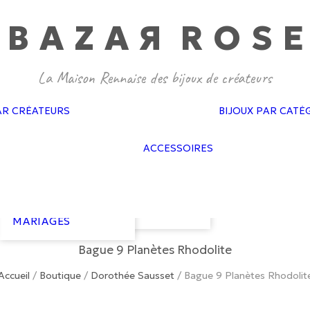
BAZA
R
ROS
E
GAS BIJOUX
PASCALE
MONVOISIN
DOROTHÉE
SAUSSET
BAGUES MARIAGES
CÉLINE DAOUST
AR CRÉATEURS
BIJOUX PAR CATÉ
BOUCLES
FEIDT
D’OREILLES
SOPHIE D’AGON
FLAIR
MARIAGES
ATELIER PAULIN
ACCESSOIRES
GAS ACCESSO
BRACELETS
GISEL B
GOLD N KAR
MARIAGES
HARPO
NEUVILLE
COLLIERS
LES COURONNES
VAN PALMA
MARIAGES
DE VICTOIRE
COURONNES
LIZERON
MARIAGES
Bague 9 Planètes Rhodolite
Accueil
/
Boutique
/
Dorothée Sausset
/
Bague 9 Planètes Rhodolit