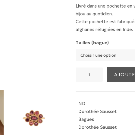
Livré dans une pochette en 
bijou au quotidien.
Cette pochette est fabriqué
afghanes réfugiées en Inde.
Tailles (bague)
quantité
AJOUTE
de
Bague
9
Planètes
ND
Rhodolite
Dorothée Sausset
Bagues
Dorothée Sausset