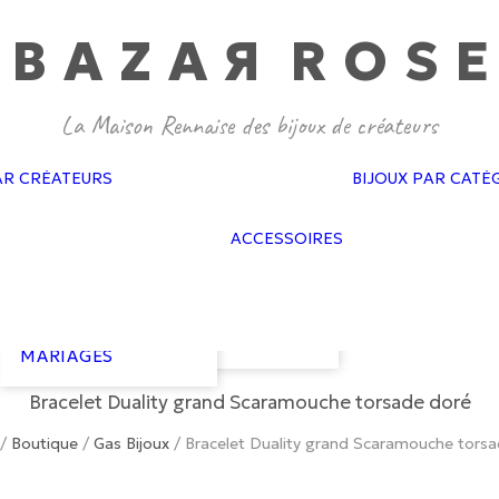
BAZA
R
ROS
E
GAS BIJOUX
PASCALE
MONVOISIN
DOROTHÉE
SAUSSET
BAGUES MARIAGES
CÉLINE DAOUST
AR CRÉATEURS
BIJOUX PAR CATÉ
BOUCLES
FEIDT
D’OREILLES
SOPHIE D’AGON
FLAIR
MARIAGES
ATELIER PAULIN
ACCESSOIRES
GAS ACCESSO
BRACELETS
GISEL B
GOLD N KAR
MARIAGES
HARPO
NEUVILLE
COLLIERS
LES COURONNES
VAN PALMA
MARIAGES
DE VICTOIRE
COURONNES
LIZERON
MARIAGES
Bracelet Duality grand Scaramouche torsade doré
/
Boutique
/
Gas Bijoux
/
Bracelet Duality grand Scaramouche tors