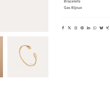
Scaramouche
Bracelets
torsade
Gas Bijoux
doré