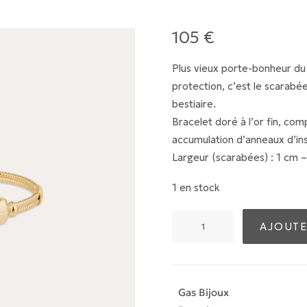
105
€
Plus vieux porte-bonheur d
protection, c’est le scarab
bestiaire.
Bracelet doré à l’or fin, co
accumulation d’anneaux d’insp
Largeur (scarabées) : 1 cm –
1 en stock
quantité
AJOUTE
de
Bracelet
Duality
grand
Gas Bijoux