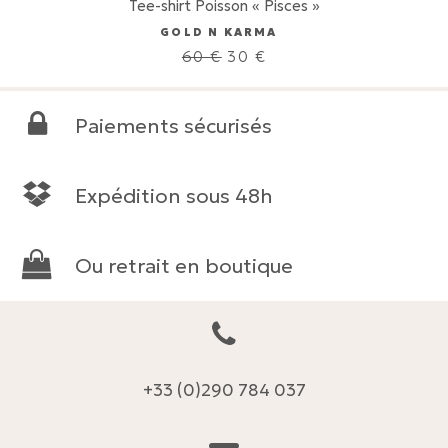
Tee-shirt Poisson « Pisces »
GOLD N KARMA
Le
Le
60
€
30
€
prix
prix
initial
actuel
était :
est :
Paiements sécurisés
60 €.
30 €.
Expédition sous 48h
Ou retrait en boutique
+33 (0)290 784 037