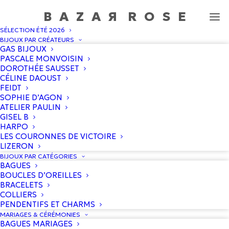
BAZA
R
ROS
E
SÉLECTION ÉTÉ 2026
Tee-shirt "Cancer"
BIJOUX PAR CRÉATEURS
GAS BIJOUX
Accueil
/
Boutique
/
Gold N karma
/
Tee-shirt « Cancer »
PASCALE MONVOISIN
DOROTHÉE SAUSSET
CÉLINE DAOUST
FEIDT
PROMO !
SOPHIE D’AGON
ATELIER PAULIN
GISEL B
HARPO
LES COURONNES DE VICTOIRE
LIZERON
BIJOUX PAR CATÉGORIES
BAGUES
BOUCLES D’OREILLES
BRACELETS
COLLIERS
PENDENTIFS ET CHARMS
MARIAGES & CÉRÉMONIES
BAGUES MARIAGES