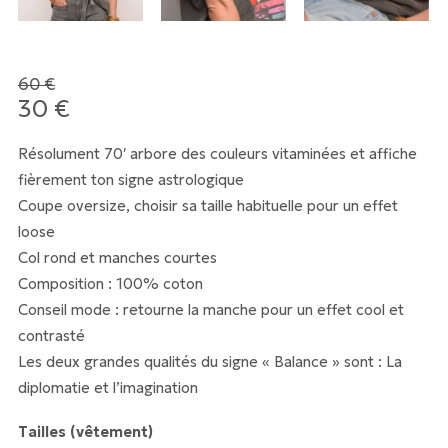
60
€
Le
30
€
Le
prix
prix
Résolument 70′ arbore des couleurs vitaminées et affiche
initial
actuel
fièrement ton signe astrologique
était :
est :
Coupe oversize, choisir sa taille habituelle pour un effet
60 €.
30 €.
loose
Col rond et manches courtes
Composition : 100% coton
Conseil mode : retourne la manche pour un effet cool et
contrasté
Les deux grandes qualités du signe « Balance » sont : La
diplomatie et l’imagination
Tailles (vêtement)