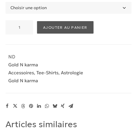
quantité
AJOUTER AU PANIER
de
Tee-
shirt
"Cancer"
ND
Gold N karma
Accessoires
,
Tee-Shirts
,
Astrologie
Gold N karma
Articles similaires