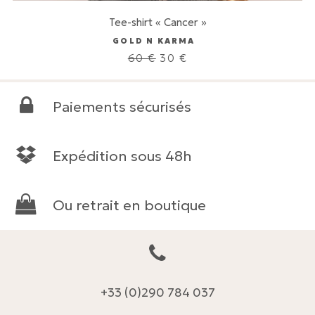
Tee-shirt « Cancer »
GOLD N KARMA
Le
Le
60
€
30
€
prix
prix
initial
actuel
était :
est :
Paiements sécurisés
60 €.
30 €.
Expédition sous 48h
Ou retrait en boutique
+33 (0)290 784 037