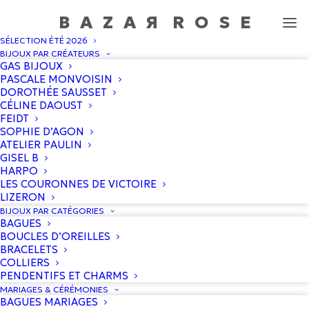
BAZA
R
ROS
E
SÉLECTION ÉTÉ 2026
Tee-shirt Scorpion "Scorpio"
BIJOUX PAR CRÉATEURS
GAS BIJOUX
Accueil
/
Boutique
/
Gold N karma
/
Tee-shirt Scorpion
PASCALE MONVOISIN
« Scorpio »
DOROTHÉE SAUSSET
CÉLINE DAOUST
FEIDT
SOPHIE D’AGON
PROMO !
ATELIER PAULIN
GISEL B
HARPO
LES COURONNES DE VICTOIRE
LIZERON
BIJOUX PAR CATÉGORIES
BAGUES
BOUCLES D’OREILLES
BRACELETS
COLLIERS
PENDENTIFS ET CHARMS
MARIAGES & CÉRÉMONIES
BAGUES MARIAGES