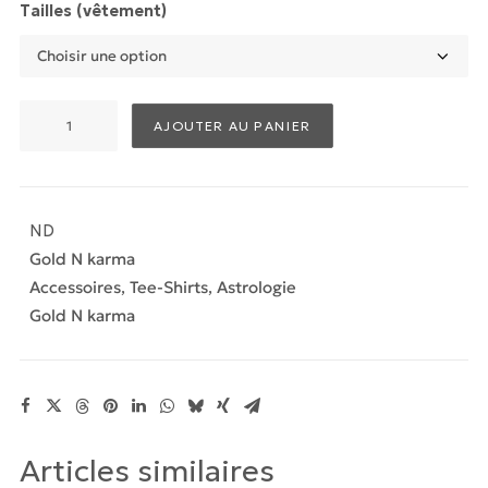
Tailles (vêtement)
quantité
AJOUTER AU PANIER
de
Tee-
shirt
Scorpion
ND
"Scorpio"
Gold N karma
Accessoires
,
Tee-Shirts
,
Astrologie
Gold N karma
Articles similaires