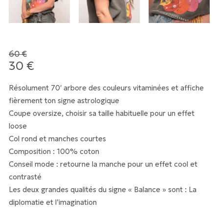
60
€
Le
30
€
Le
prix
prix
Résolument 70′ arbore des couleurs vitaminées et affiche
initial
actuel
fièrement ton signe astrologique
était :
est :
Coupe oversize, choisir sa taille habituelle pour un effet
60 €.
30 €.
loose
Col rond et manches courtes
Composition : 100% coton
Conseil mode : retourne la manche pour un effet cool et
contrasté
Les deux grandes qualités du signe « Balance » sont : La
diplomatie et l’imagination