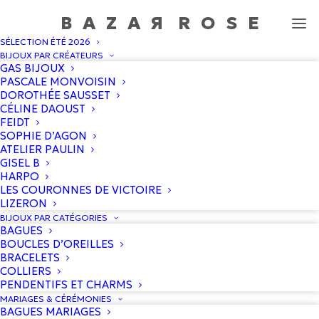
BAZA
R
ROS
E
SÉLECTION ÉTÉ 2026
Collier JUNE OR
BIJOUX PAR CRÉATEURS
GAS BIJOUX
Accueil
/
Boutique
/
Pascale Monvoisin
/
Collier JUNE OR
PASCALE MONVOISIN
DOROTHÉE SAUSSET
CÉLINE DAOUST
FEIDT
SOPHIE D’AGON
ATELIER PAULIN
GISEL B
HARPO
LES COURONNES DE VICTOIRE
LIZERON
BIJOUX PAR CATÉGORIES
BAGUES
BOUCLES D’OREILLES
BRACELETS
COLLIERS
PENDENTIFS ET CHARMS
MARIAGES & CÉRÉMONIES
BAGUES MARIAGES